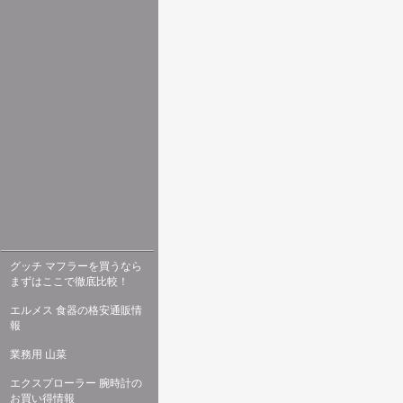
グッチ マフラーを買うなら
まずはここで徹底比較！
エルメス 食器の格安通販情
報
業務用 山菜
エクスプローラー 腕時計の
お買い得情報