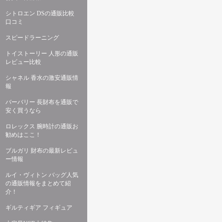
シトロエン DSの通販比較
口コミ
スピードラーニング
トイストーリー 人形の通販
レビュー比較
シャネル 香水の激安通販情
報
バーバリー 長財布を通販で
安く買うなら
ロレックス 腕時計の通販お
勧めはここ！
ブルガリ 財布の最新レビュ
ー情報
ルイ・ヴィトン バッグ人気
の通販情報をまとめて紹
介！
ギルティギア フィギュア