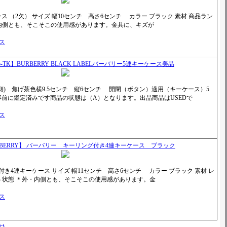
ス （2欠） サイズ 幅10センチ 高さ6センチ カラー ブラック 素材 商品ラン
外・内側とも、そこそこの使用感があります。金具に、キズが
）
ビス
b-TK】BURBERRY BLACK LABELバーバリー5連キーケース美品
側) 焦げ茶色横9.5センチ 縦6センチ 開閉（ボタン）適用（キーケース）5
前に鑑定済みです商品の状態は（A）となります。出品商品はUSEDで
）
ビス
BERRY】 バーバリー キーリング付き4連キーケース ブラック
付き4連キーケース サイズ 幅11センチ 高さ6センチ カラー ブラック 素材 レ
B 状態 ＊外・内側とも、そこそこの使用感があります。金
）
ビス