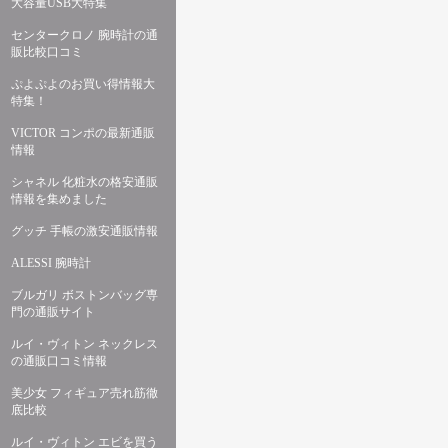
大容量USB大特集
センタークロノ 腕時計の通
販比較口コミ
ぷよぷよのお買い得情報大
特集！
VICTOR コンポの最新通販
情報
シャネル 化粧水の格安通販
情報を集めました
グッチ 手帳の激安通販情報
ALESSI 腕時計
ブルガリ ボストンバッグ専
門の通販サイト
ルイ・ヴィトン ネックレス
の通販口コミ情報
美少女 フィギュア売れ筋徹
底比較
ルイ・ヴィトン エビを買う