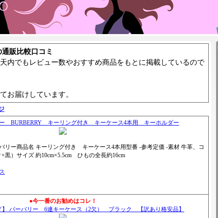
の通販比較口コミ
天内でもレビュー数やおすすめ商品をもとに掲載しているので
てお届けしています。
ジ
ー BURBERRY キーリング付き キーケース4本用 キーホルダー
ーバリー商品名 キーリング付き キーケース4本用型番 -参考定価 -素材 牛革、コ
）サイズ 約10cm×5.5cm ひもの全長約16cm
）
ビス
●今一番のお勧めはコレ！
RY】 バーバリー 6連キーケース（2欠） ブラック 【訳あり格安品】