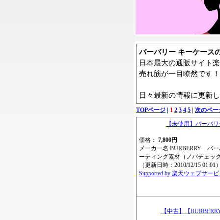
バーバリー キーケース
日本最大の通販サイト楽
売れ筋が一目瞭然です！
日々最新の情報に更新し
TOPページ
|
1
2
3
4
5
|
次のペー
【未使用】バーバリ
価格：
7,800円
メーカー名 BURBERRY バ
ーティング素材（ノバチェック×黒
（更新日時：2010/12/15 01:01
Supported by 楽天ウェブサー
【中古】【BURBER