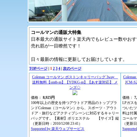
コールマンの通販大特集
日本最大の通販サイト楽天内でもレビュー数やおす
売れ筋が一目瞭然です！
日々最新の情報に更新してお届けしています。
TOPページ
|
1
2
3
4
|
次のページ
Coleman コールマン ボストンキャリーバッグ 3way
Cole
送料無料【smtb-m】【YDKG-m】【あす楽対応】 メ
JCM-
ンズ◇
価格：
8,925円
価格：
7
100年以上の歴史を持つアウトドア用品のトップブラ
LPガスを
ンドColeman（コールマン）から、スポーツ・アウト
ついたツ
ドア・旅行などアクティブシーンに対応するキャリー
料は付属
バッグです。【素材】ポリエステル 【サイズ】縦
コールマ
（更新日時：2010/12/08 23:41）
（更新日時：
Supported by 楽天ウェブサービス
Suppor