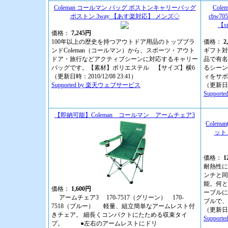
Coleman コールマン バッグ ボストンキャリーバッグ
Col
ボストン 3way 【あす楽対応】 メンズ◇
cbw
【s
価格：
7,245円
100年以上の歴史を持つアウトドア用品のトップブラ
価格：
2
ンドColeman（コールマン）から、スポーツ・アウト
ギフト対
ドア・旅行などアクティブシーンに対応するキャリー
品で有名
バッグです。【素材】ポリエステル 【サイズ】横6
るシーン
（更新日時：2010/12/08 23:41）
ィをサポ
Supported by 楽天ウェブサービス
（更新日時：
Suppor
【即納可能】Coleman コールマン アームチェア3
Cole
ット 
価格：
1
耐熱性に
ンチと同
能。何と
価格：
1,600円
ーブルに
アームチェア3 170-7517（グリーン） 170-
ブルで、
7518（ブルー） 軽量、組立簡単なアームレスト付
（更新日時：
きチェア。 細長くコンパクトにたためる収束タイ
Suppor
プ。 ●左右のアームレストにドリ