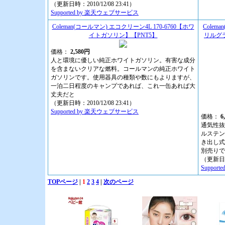
（更新日時：2010/12/08 23:41）
Supported by 楽天ウェブサービス
Coleman(コールマン) エコクリーン4L 170-6760【ホワ
Cole
イトガソリン】【PNT5】
リルグラ
価格：
2,580円
人と環境に優しい純正ホワイトガソリン。有害な成分
を含まないクリアな燃料。コールマンの純正ホワイト
ガソリンです。使用器具の種類や数にもよりますが、
一泊二日程度のキャンプであれば、これ一缶あれば大
丈夫だと
（更新日時：2010/12/08 23:41）
Supported by 楽天ウェブサービス
価格：
6
通気性抜
ルステン
き出し式
別売りで
（更新日時：
Suppor
TOPページ
|
1
2
3
4
|
次のページ